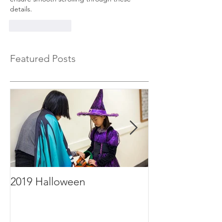
details.
Like
Reply
Featured Posts
2019 Halloween
2019年毕业