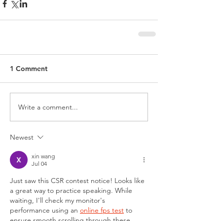
1 Comment
Write a comment...
Newest
xin wang
Jul 04
Just saw this CSR contest notice! Looks like 
a great way to practice speaking. While 
waiting, I'll check my monitor's 
performance using an 
online fps test
 to 
ensure smooth scrolling through these 