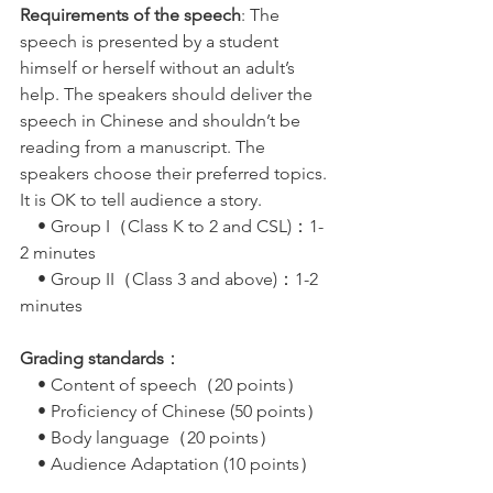
Requirements of the speech
: The 
speech is presented by a student 
himself or herself without an adult’s 
help. The speakers should deliver the 
speech in Chinese and shouldn’t be 
reading from a manuscript. The 
speakers choose their preferred topics. 
It is OK to tell audience a story. 
    • Group I（Class K to 2 and CSL)：1-
2 minutes
    • Group II（Class 3 and above)：1-2 
minutes
Grading standards
：
    • Content of speech（20 points）
    • Proficiency of Chinese (50 points）
    • Body language（20 points）
    • Audience Adaptation (10 points）