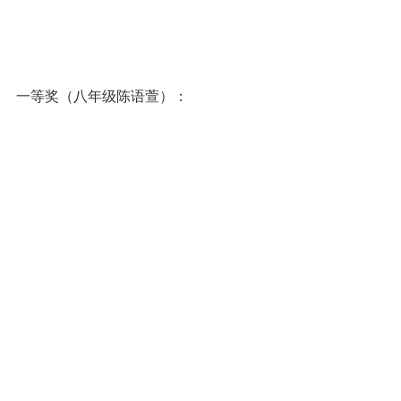
一等奖（八年级陈语萱）：